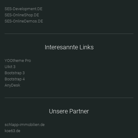
SES-Development.DE
SES-OnlineShop.DE
SES-OnlineDemos.DE
Interesannte Links
YOOtheme Pro
UIkit 3
Bootstrap 3
Bootstrap 4
AnyDesk
Unsere Partner
schlapp-immobilien.de
koe63.de