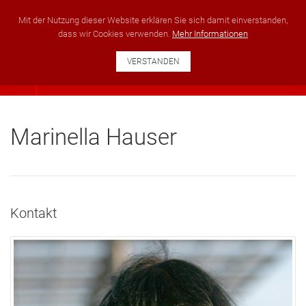
+49 351 40222951
info@ses-development.com
Mit der Nutzung dieser Website erklären Sie sich damit einverstanden,
dass wir Cookies verwenden.
Mehr Informationen
VERSTANDEN
Marinella Hauser
Kontakt
Position: