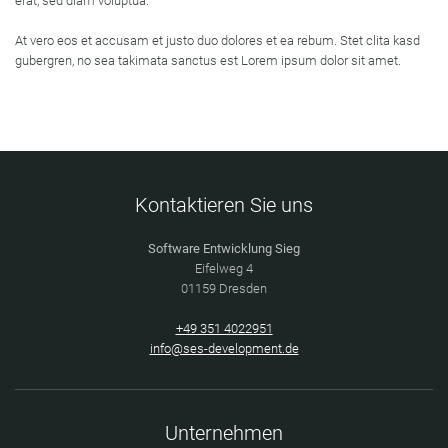
erat, sed diam voluptua.
At vero eos et accusam et justo duo dolores et ea rebum. Stet clita kasd
gubergren, no sea takimata sanctus est Lorem ipsum dolor sit amet.
Kontaktieren Sie uns
Software Entwicklung Sieg
Eifelweg 4
01159 Dresden
+49 351 4022951
info@ses-development.de
Unternehmen