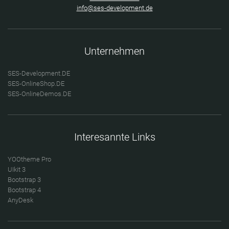
info@ses-development.de
Unternehmen
SES-Development.DE
SES-OnlineShop.DE
SES-OnlineDemos.DE
Interesannte Links
YOOtheme Pro
UIkit 3
Bootstrap 3
Bootstrap 4
AnyDesk