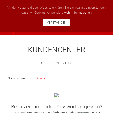
+49 351 40222951
info@ses-development.com
Mit der Nutzung dieser Website erklären Sie sich damit einverstanden,
dass wir Cookies verwenden.
Mehr Informationen
VERSTANDEN
KUNDENCENTER
KUNDENCENTER LOGIN
Sie sind hier
Kunde
Benutzername oder Passwort vergessen?
Kein Problem, geben Sie einfach Ihre Kundennummer ein. Wir