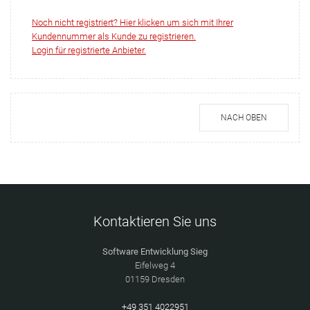
Noch nicht registriert? Hier klicken um sich mit Ihrer
Kundennummer als Kunde zu registrieren.
Login für registrierte Anbieter.
NACH OBEN
Kontaktieren Sie uns
Software Entwicklung Sieg
Eifelweg 4
01159 Dresden
+49 351 4022951