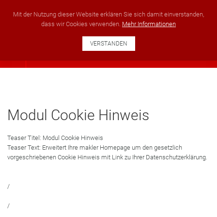
+49 351 40222951
info@ses-development.com
Mit der Nutzung dieser Website erklären Sie sich damit einverstanden,
dass wir Cookies verwenden.
Mehr Informationen
VERSTANDEN
Modul Cookie Hinweis
Teaser Titel:
Modul Cookie Hinweis
Teaser Text:
Erweitert Ihre makler Homepage um den gesetzlich
vorgeschriebenen Cookie Hinweis mit Link zu Ihrer Datenschutzerklärung.
/
/