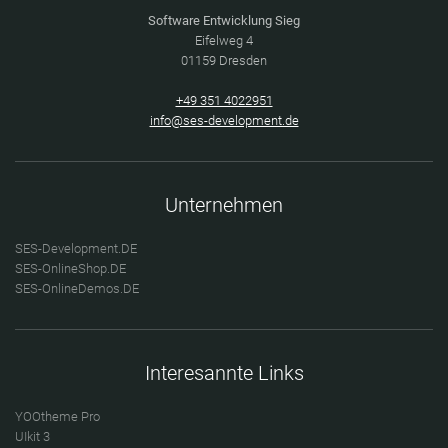
Software Entwicklung Sieg
Eifelweg 4
01159 Dresden
+49 351 4022951
info@ses-development.de
Unternehmen
SES-Development.DE
SES-OnlineShop.DE
SES-OnlineDemos.DE
Interesannte Links
YOOtheme Pro
UIkit 3