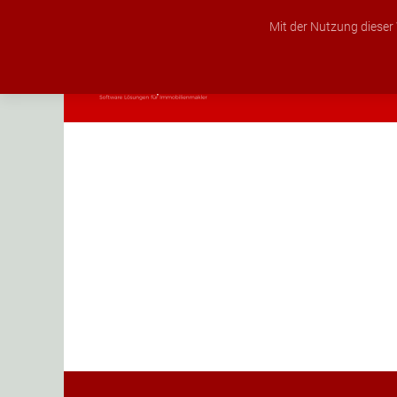
+49 351 4022951
info@ses-development.de
Mit der Nutzung dieser
STARTSEITE