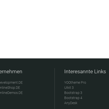
ernehmen
Interesannte Links
evelopment.DE
YOOtheme Pro
nlineShop.DE
UIkit 3
nlineDemos.DE
Bootstrap 3
Bootstrap 4
AnyDesk