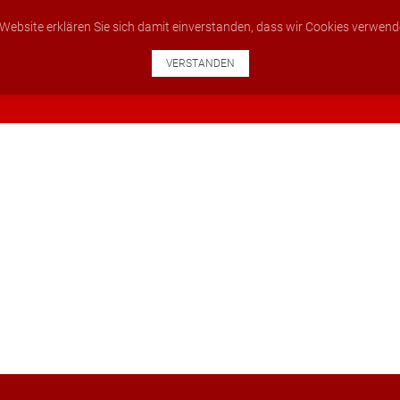
 Website erklären Sie sich damit einverstanden, dass wir Cookies verwen
VERSTANDEN
SERVICELEISTUNGEN
JOOMLA EXTENSIONS
MAKLER HOMMEPAGE