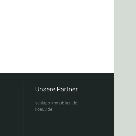
Unsere Partner
schlapp-immobilien.de
koe63.de