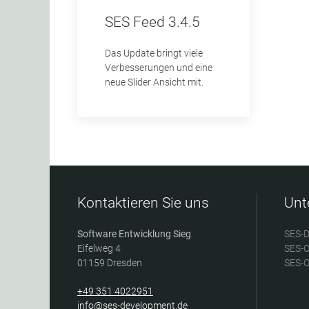
SES Feed 3.4.5
Das Update bringt viele
Verbesserungen und eine
neue Slider Ansicht mit.
Kontaktieren Sie uns
Unt
Software Entwicklung Sieg
SES-D
Eifelweg 4
SES-O
01159 Dresden
SES-O
+49 351 4022951
info@ses-development.de