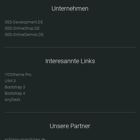
Unternehmen
SES-Development.DE
SES-OnlineShop.DE
SES-OnlineDemos.DE
Interesannte Links
YOOtheme Pro
UIkit 3
Bootstrap 3
Bootstrap 4
AnyDesk
Unsere Partner
schlapp-immobilien.de