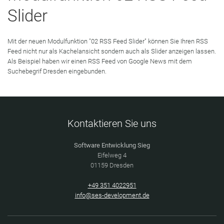
Slider
Mit der neuen Modulfunktion "02 RSS Feed Slider" können Sie Ihren RSS
Feed nicht nur als Kachelansicht sondern auch als Slider anzeigen lassen.
Als Beispiel haben wir einen RSS Feed von Google News mit dem
Suchebegrif Dresden eingebunden.
Kontaktieren Sie uns
Software Entwicklung Sieg
Eifelweg 4
01159 Dresden
+49 351 4022951
info@ses-development.de